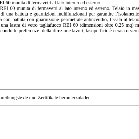
REI 60 munita di fermavetri al lato interno ed esterno.
 REI 60 munita di fermavetri al lato interno ed esterno. Telaio in m
one di una battuta e guarnizioni multifunzionali per garantire l’isolame
 con battuta con guarnizione perimetrale antincendio, fissata al telai
ta una lastra di vetro tagliafuoco REI 60 (dimensioni oltre 0,25 mq) mun
ondo le preferenze della direzione lavori; lasuperficie è cerata o vern
ibungstexte und Zertifikate herunterzuladen.