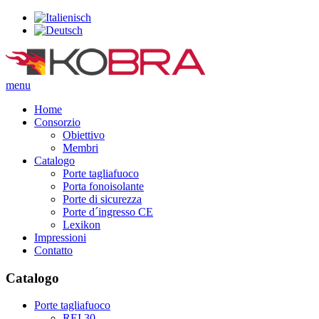
menu
Home
Consorzio
Obiettivo
Membri
Catalogo
Porte tagliafuoco
Porta fonoisolante
Porte di sicurezza
Porte d´ingresso CE
Lexikon
Impressioni
Contatto
Catalogo
Porte tagliafuoco
REI 30