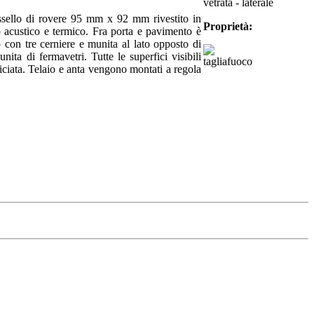
vetrata - laterale
assello di rovere 95 mm x 92 mm rivestito in
Proprietà:
nto acustico e termico. Fra porta e pavimento è
o con tre cerniere e munita al lato opposto di
ita di fermavetri. Tutte le superfici visibili
iciata. Telaio e anta vengono montati a regola