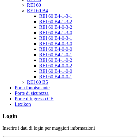
REI 60
REI 60 B4
REI 60 B4-1-3-1
REI 60 B4-1-3-2
REI 60 B4-0-3-2
REI 60 B4-1-3-0
REI 60 B4-0-3-1
REI 60 B4-0-3-0
REI 60 B4-0-0-0
REI 60 B4-1-0-1
REI 60 B4-1-0-2
REI 60 B4-0-0-2
REI 60 B4-1-0-0
REI 60 B4-0-0-1
REI 60 B5
Porta fonoisolante
Porte di sicurezza
Porte d´ingresso CE
Lexikon
Login
Inserire i dati di login per maggiori informazioni