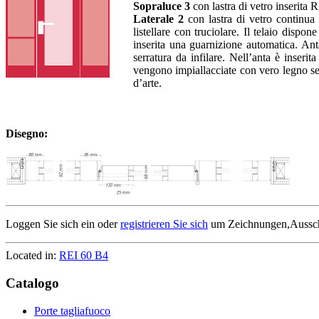
Sopraluce 3
con lastra di vetro inserita 
Laterale 2
con lastra di vetro continua
listellare con truciolare. Il telaio disp
inserita una guarnizione automatica. Anta
serratura da infilare. Nell’anta è inseri
vengono impiallacciate con vero legno sec
d’arte.
Disegno:
Loggen Sie sich ein oder
registrieren Sie sich
um Zeichnungen,Ausschre
Located in:
REI 60 B4
Catalogo
Porte tagliafuoco