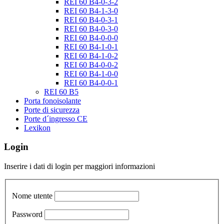
REI 60 B4-0-3-2
REI 60 B4-1-3-0
REI 60 B4-0-3-1
REI 60 B4-0-3-0
REI 60 B4-0-0-0
REI 60 B4-1-0-1
REI 60 B4-1-0-2
REI 60 B4-0-0-2
REI 60 B4-1-0-0
REI 60 B4-0-0-1
REI 60 B5
Porta fonoisolante
Porte di sicurezza
Porte d´ingresso CE
Lexikon
Login
Inserire i dati di login per maggiori informazioni
Nome utente
Password