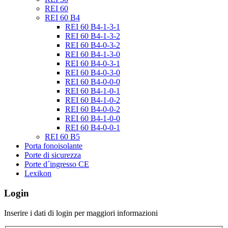
REI 60
REI 60 B4
REI 60 B4-1-3-1
REI 60 B4-1-3-2
REI 60 B4-0-3-2
REI 60 B4-1-3-0
REI 60 B4-0-3-1
REI 60 B4-0-3-0
REI 60 B4-0-0-0
REI 60 B4-1-0-1
REI 60 B4-1-0-2
REI 60 B4-0-0-2
REI 60 B4-1-0-0
REI 60 B4-0-0-1
REI 60 B5
Porta fonoisolante
Porte di sicurezza
Porte d´ingresso CE
Lexikon
Login
Inserire i dati di login per maggiori informazioni