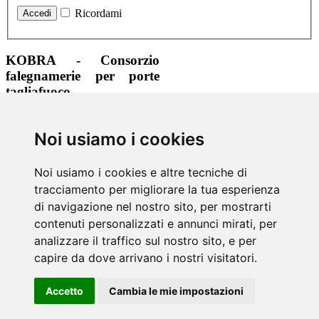
Ricordami
KOBRA - Consorzio
falegnamerie per porte
tagliafuoco
+39 0471 323465
Noi usiamo i cookies
+39 0471 323210
info@kobra.bz
www.kobra.bz
Noi usiamo i cookies e altre tecniche di
tracciamento per migliorare la tua esperienza
Via di mezzo ai piani, 7 | 39100
Bolzano
di navigazione nel nostro sito, per mostrarti
contenuti personalizzati e annunci mirati, per
Informazioni
analizzare il traffico sul nostro sito, e per
Colofone
& Privacy
capire da dove arrivano i nostri visitatori.
Sitemap
Login
Accetto
Cambia le mie impostazioni