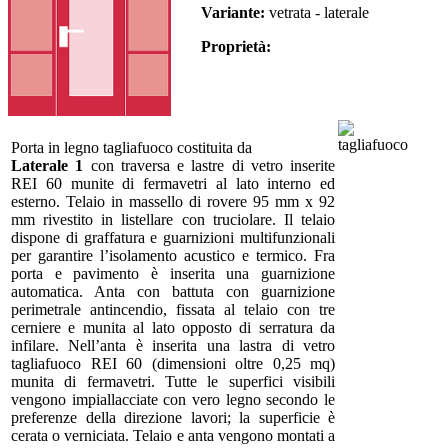
Variante:
vetrata - laterale
Proprietà:
Porta in legno tagliafuoco costituita da
Laterale 1
con traversa e lastre di vetro inserite
REI 60 munite di fermavetri al lato interno ed
esterno. Telaio in massello di rovere 95 mm x 92
mm rivestito in listellare con truciolare. Il telaio
dispone di graffatura e guarnizioni multifunzionali
per garantire l’isolamento acustico e termico. Fra
porta e pavimento è inserita una guarnizione
automatica. Anta con battuta con guarnizione
perimetrale antincendio, fissata al telaio con tre
cerniere e munita al lato opposto di serratura da
infilare. Nell’anta è inserita una lastra di vetro
tagliafuoco REI 60 (dimensioni oltre 0,25 mq)
munita di fermavetri. Tutte le superfici visibili
vengono impiallacciate con vero legno secondo le
preferenze della direzione lavori; la superficie è
cerata o verniciata. Telaio e anta vengono montati a