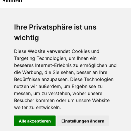
Südtirol
+39 0471 323465
+39 0471 323210
Ihre Privatsphäre ist uns
info@kobra.bz
www.kobra.bz
wichtig
Mitterweg 7 | Boznerboden
| 39100 Bozen
Diese Website verwendet Cookies und
Targeting Technologien, um Ihnen ein
besseres Internet-Erlebnis zu ermöglichen und
Follow us:
die Werbung, die Sie sehen, besser an Ihre
Bedürfnisse anzupassen. Diese Technologien
Youtube
nutzen wir außerdem, um Ergebnisse zu
Info
messen, um zu verstehen, woher unsere
Impressum
Besucher kommen oder um unsere Website
& Privacy
Sitemap
weiter zu entwickeln.
Login
Regsitrierung
Alle akzeptieren
Einstellungen ändern