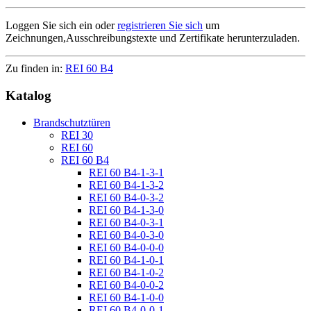
Loggen Sie sich ein oder
registrieren Sie sich
um
Zeichnungen,Ausschreibungstexte und Zertifikate herunterzuladen.
Zu finden in:
REI 60 B4
Katalog
Brandschutztüren
REI 30
REI 60
REI 60 B4
REI 60 B4-1-3-1
REI 60 B4-1-3-2
REI 60 B4-0-3-2
REI 60 B4-1-3-0
REI 60 B4-0-3-1
REI 60 B4-0-3-0
REI 60 B4-0-0-0
REI 60 B4-1-0-1
REI 60 B4-1-0-2
REI 60 B4-0-0-2
REI 60 B4-1-0-0
REI 60 B4-0-0-1